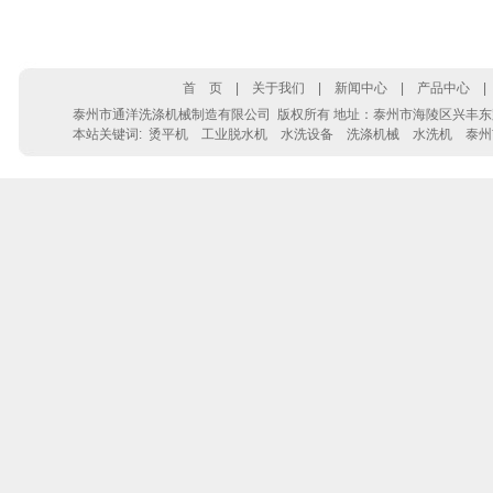
首 页
|
关于我们
|
新闻中心
|
产品中心
泰州市通洋洗涤机械制造有限公司 版权所有 地址：泰州市海陵区兴丰东路28号 电话：0
本站关键词:
烫平机
工业脱水机
水洗设备
洗涤机械
水洗机
泰州