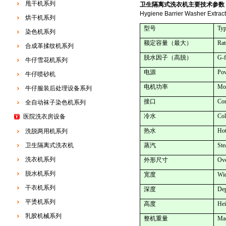
甩干机系列
卫生隔离式洗衣机主要技术参数
Hygiene Barrier Washer Extrac
烘干机系列
型号
Ty
染色机系列
额定容量（最大）
Rat
合成革揉纹机系列
脱水因子（高脱）
G-f
牛仔雪花机系列
电源
Pow
牛仔喷砂机
电机功率
Mo
牛仔服装后处理设备系列
接口
Con
全自动袜子染色机系列
冷水
Col
医院洗衣房设备
热水
Hot
洗脱两用机系列
卫生隔离式洗衣机
蒸汽
St
洗衣机系列
外形尺寸
Ove
脱水机系列
宽度
Wi
干衣机系列
深度
De
平烫机系列
高度
Hei
乳胶机械系列
整机重量
Mac