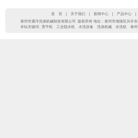
首 页
|
关于我们
|
新闻中心
|
产品中心
泰州市通洋洗涤机械制造有限公司
版权所有 地址：泰州市海陵区兴丰东路28号 电
本站关键词:
烫平机
工业脱水机
水洗设备
洗涤机械
水洗机
泰州