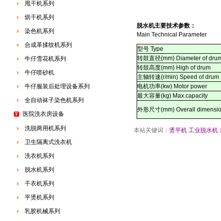
甩干机系列
烘干机系列
脱水机
主要技术参数：
染色机系列
Main Technical Parameter
合成革揉纹机系列
型号 Type
转鼓直径(mm) Diameter of dru
牛仔雪花机系列
转鼓高度(mm) High of drum
牛仔喷砂机
主轴转速(
r/min
) Speed of drum
牛仔服装后处理设备系列
电机功率(kw) Motor power
最大容量(kg) Max.capacity
全自动袜子染色机系列
外形尺寸(mm) Overall dimensi
医院洗衣房设备
洗脱两用机系列
本站关键词：
烫平机
工业脱水机
卫生隔离式洗衣机
洗衣机系列
脱水机系列
干衣机系列
平烫机系列
乳胶机械系列