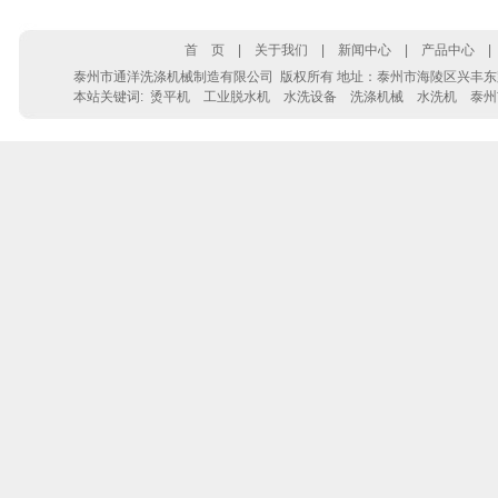
首 页
|
关于我们
|
新闻中心
|
产品中心
泰州市通洋洗涤机械制造有限公司
版权所有 地址：泰州市海陵区兴丰东路28号 电
本站关键词:
烫平机
工业脱水机
水洗设备
洗涤机械
水洗机
泰州