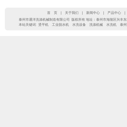
首 页
|
关于我们
|
新闻中心
|
产品中心
泰州市通洋洗涤机械制造有限公司
版权所有 地址：泰州市海陵区兴丰东路28号 电
本站关键词:
烫平机
工业脱水机
水洗设备
洗涤机械
水洗机
泰州